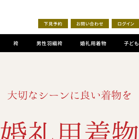
下見予約
お問い合わせ
ログイン
袴
男性羽織袴
婚礼用着物
子ど