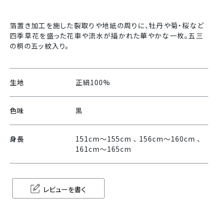
箔置き加工を施した裂取りや地紙の周りに、牡丹や菊・桜など
四季草花を盛った花車や流水が描かれた華やかな一枚。五三
の桐の五ッ紋入り。
生地
正絹100%
色味
黒
身長
151cm〜155cm 、 156cm〜160cm 、
161cm〜165cm
レビューを書く