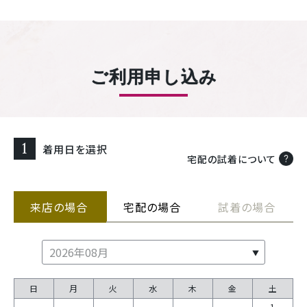
ご利用申し込み
1
着用日を選択
宅配の試着について
来店の場合
宅配の場合
試着の場合
日
月
火
水
木
金
土
1