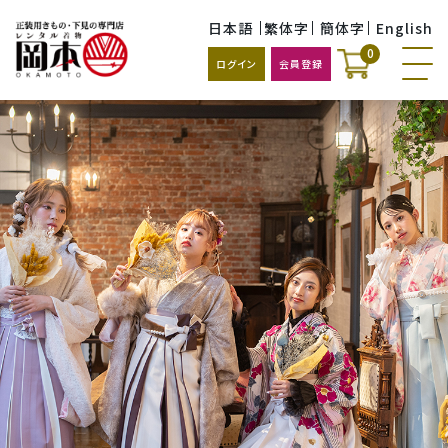
日本語
繁体字
簡体字
English
0
ログイン
会員登録