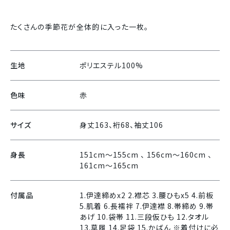
たくさんの季節花が全体的に入った一枚。
生地
ポリエステル100%
色味
赤
サイズ
身丈163、裄68、袖丈106
身長
151cm〜155cm 、 156cm〜160cm 、
161cm〜165cm
付属品
1.伊達締めx2 2.襟芯 3.腰ひもx5 4.前板
5.肌着 6.長襦袢 7.伊達襟 8.帯締め 9.帯
あげ 10.袋帯 11.三段仮ひも 12.タオル
13.草履 14.足袋 15.かばん ※着付けに必