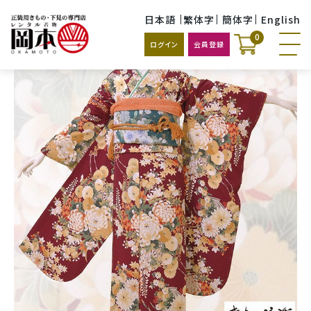
日本語
繁体字
簡体字
English
0
ログイン
会員登録