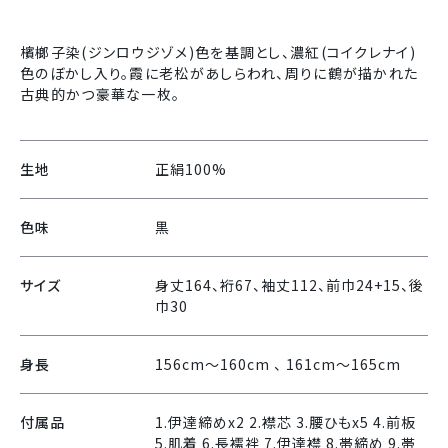
檳榔子染(ジンロウジゾメ)色を基調とし、濃紅(コイクレナイ)
色のぼかし入り。霞に老松があしらわれ、周りに鶴が描かれた
古典的かつ豪華な一枚。
生地
正絹100%
色味
黒
サイズ
身丈164、裄67、袖丈112、前巾24+15、後
巾30
身長
156cm〜160cm 、 161cm〜165cm
付属品
1.伊達締めx2 2.襟芯 3.腰ひもx5 4.前板
5.肌着 6.長襦袢 7.伊達襟 8.帯締め 9.帯