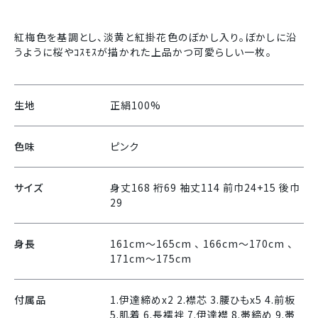
紅梅色を基調とし、淡黄と紅掛花色のぼかし入り。ぼかしに沿
うように桜やｺｽﾓｽが描かれた上品かつ可愛らしい一枚。
生地
正絹100%
色味
ピンク
サイズ
身丈168 裄69 袖丈114 前巾24+15 後巾
29
身長
161cm〜165cm 、 166cm〜170cm 、
171cm〜175cm
付属品
1.伊達締めx2 2.襟芯 3.腰ひもx5 4.前板
5.肌着 6.長襦袢 7.伊達襟 8.帯締め 9.帯