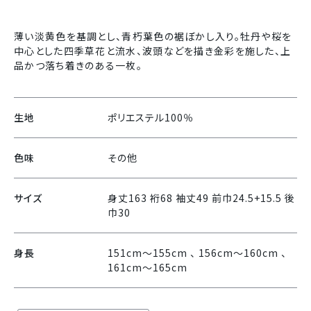
薄い淡黄色を基調とし、青朽葉色の裾ぼかし入り。牡丹や桜を
中心とした四季草花と流水、波頭などを描き金彩を施した、上
品かつ落ち着きのある一枚。
生地
ポリエステル100％
色味
その他
サイズ
身丈163 裄68 袖丈49 前巾24.5+15.5 後
巾30
身長
151cm〜155cm 、 156cm〜160cm 、
161cm〜165cm