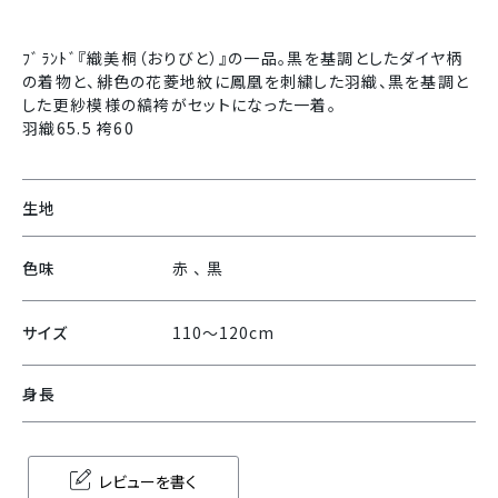
ﾌﾞﾗﾝﾄﾞ『織美桐（おりびと）』の一品。黒を基調としたダイヤ柄
の着物と、緋色の花菱地紋に鳳凰を刺繍した羽織、黒を基調と
した更紗模様の縞袴がセットになった一着。
羽織65.5 袴60
生地
色味
赤 、 黒
サイズ
110〜120cm
身長
レビューを書く