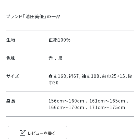
ブランド『池田美優』の一品
生地
正絹100%
色味
赤 、 黒
サイズ
身丈168，裄67，袖丈108，前巾25+15，後
巾30
身長
156cm〜160cm 、 161cm〜165cm 、
166cm〜170cm 、 171cm〜175cm
レビューを書く