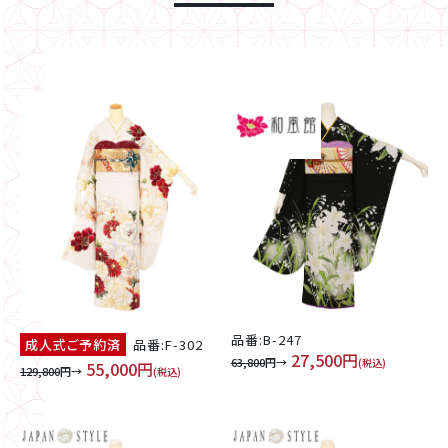
品番:B-247
成人式ご予約済
品番:F-302
27,500円
63,800
円→
(税込)
55,000円
129,800
円→
(税込)